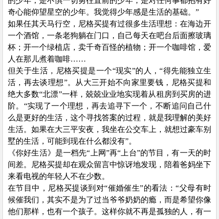
的少年，是不惧一切勇往直前的少年，是对任何事都抱有好
奇心能仰望星空的少年。我觉得少年感是生活的基础。”
如果任其天马行空，尼格买提有过很多生活理想：在海边开
一个酒馆，一条老狗躺在门口，自己每天在吧台后面擦玻璃
杯；开一个绿植店，卖千奇百怪的植物；开一个咖啡馆，爱
人在那儿煮着咖啡
……
但关于生活，尼格买提是一个
“现实”的人，“得先能独立生
活，再去谈理想”。从大三开始不向家里要钱，尼格买提和
绝大多数“北漂”一样，兢兢业业地实现着从租房到买房的进
阶。“实现了一个理想，再去追寻下一个，不断追问自己什
么是更好的生活，这个寻找答案的过程，就是我理解的美好
生活。如果在大三平安夜，我坐在公交车上，就想过豪车别
墅的生活，可能到现在什么都没有”。
《你好生活》是一档先
“上网”再“上台”的节目，有一天的时
间差。尼格买提却在观众留言中惊讶地发现，陪着爸妈坐下
来看电视的年轻人不在少数。
在节目中，尼格买提谈到对
“催婚催生”的看法：“父母有时
候催我们，其实不是为了过当爷爷奶奶的瘾，而是希望你像
他们那样，也有一个孩子。这样你就不再是孤独的人，有一