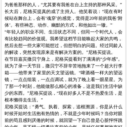
为爸爸那样的人，“尤其要有我爸在台上主持的那种风采。”
长大后，尼格买提真的成了主持人。他笑着说：
“现在有时
候站在舞台上，会有‘魂穿’的感觉，觉得是20年前的我爸‘附
体’。有些神态、动作、幽默的方式，和他如出一辙。”
“年轻人的职业不同、生活状态不同，但同一个时代人，会
有比较趋同的价值观。我希望这档节目能唤起大家的共鸣，
然后去想一些大家可能想过，但想明白的问题。经过同龄人
的解读，突然发现原来是有解决方案的。”尼格买提说。
在节目嘉宾撒贝宁身上，尼格买提看到了满满的
“少年感”。
就为了录一天节目，撒贝宁不辞辛苦地拖来了一个超大行李
箱——他带来了家里的天文望远镜。“啤酒桶一样大的望远
镜，一点点组装，一点点调试，就为了晚上看一眼星星。为
了那一个时刻，他能做那么精心的准备，这是我们生活中缺
少的东西。”尼格买提说，“现在好多人不是不热爱生活，是
根本懒得去生活。”
尼格买提说：
“勇气、执着、探索，追根溯源，你是从什么
时候开始对生活抱有热情的，不就是少年时候吗？当你对眼
前的苟且感到厌倦的时候，就回望一下自己曾是心脏怦怦跳