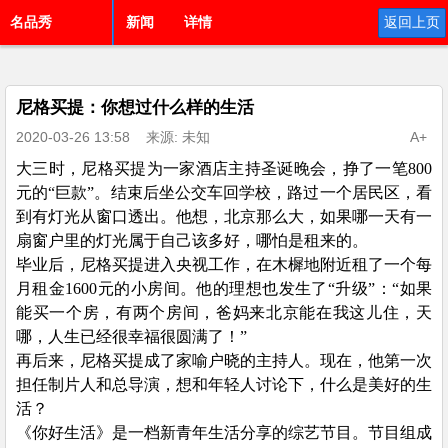
名品秀
新闻
详情
返回上页
尼格买提：你想过什么样的生活
2020-03-26 13:58
来源: 未知
A+
大三时，尼格买提为一家酒店主持圣诞晚会，挣了一笔
800
元的“巨款”。结束后坐公交车回学校，路过一个居民区，看
到有灯光从窗口透出。他想，北京那么大，如果哪一天有一
扇窗户里的灯光属于自己该多好，哪怕是租来的。
毕业后，尼格买提进入央视工作，在木樨地附近租了一个每
月租金
1600元的小房间。他的理想也发生了“升级”：“如果
能买一个房，有两个房间，爸妈来北京能在我这儿住，天
哪，人生已经很幸福很圆满了！”
再后来，尼格买提成了家喻户晓的主持人。现在，他第一次
担任制片人和总导演，想和年轻人讨论下，什么是美好的生
活？
《你好生活》是一档新青年生活分享的综艺节目。节目组成