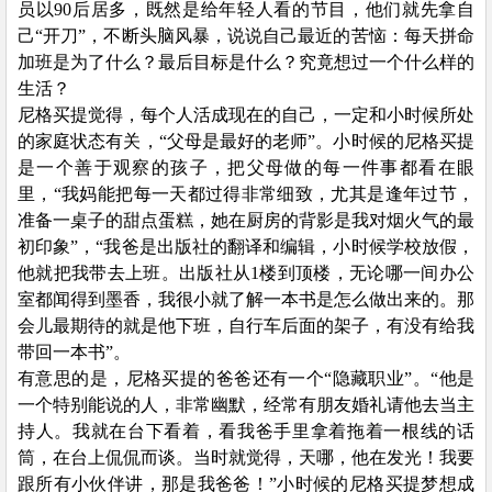
员以
90后居多，既然是给年轻人看的节目，他们就先拿自
己“开刀”，不断头脑风暴，说说自己最近的苦恼：每天拼命
加班是为了什么？最后目标是什么？究竟想过一个什么样的
生活？
尼格买提觉得，每个人活成现在的自己，一定和小时候所处
的家庭状态有关，
“父母是最好的老师”。小时候的尼格买提
是一个善于观察的孩子，把父母做的每一件事都看在眼
里，“我妈能把每一天都过得非常细致，尤其是逢年过节，
准备一桌子的甜点蛋糕，她在厨房的背影是我对烟火气的最
初印象”，“我爸是出版社的翻译和编辑，小时候学校放假，
他就把我带去上班。出版社从1楼到顶楼，无论哪一间办公
室都闻得到墨香，我很小就了解一本书是怎么做出来的。那
会儿最期待的就是他下班，自行车后面的架子，有没有给我
带回一本书”。
有意思的是，尼格买提的爸爸还有一个
“隐藏职业”。“他是
一个特别能说的人，非常幽默，经常有朋友婚礼请他去当主
持人。我就在台下看着，看我爸手里拿着拖着一根线的话
筒，在台上侃侃而谈。当时就觉得，天哪，他在发光！我要
跟所有小伙伴讲，那是我爸爸！”小时候的尼格买提梦想成