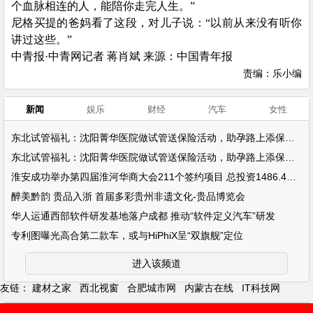
个血脉相连的人，能陪你走完人生。”
尼格买提的爸妈看了这段，对儿子说：
“以前从来没有听你
讲过这些。”
中青报
·中青网记者 蒋肖斌 来源：中国青年报
责编：乐小编
新闻
娱乐
财经
汽车
女性
东北试管福礼：沈阳菁华医院做试管送保险活动，助孕路上添保障！
东北试管福礼：沈阳菁华医院做试管送保险活动，助孕路上添保障！
淮安成功举办第四届淮河华商大会211个签约项目 总投资1486.4亿元
醉美黔韵 贵品入浙 首届多彩贵州非遗文化-贵品博览会
华人运通西部软件研发基地落户成都 推动“软件定义汽车”研发
专利图曝光高合第二款车，或与HiPhiX呈“双旗舰”定位
进入该频道
友链：
建材之家
西北视窗
合肥城市网
内蒙古在线
IT科技网