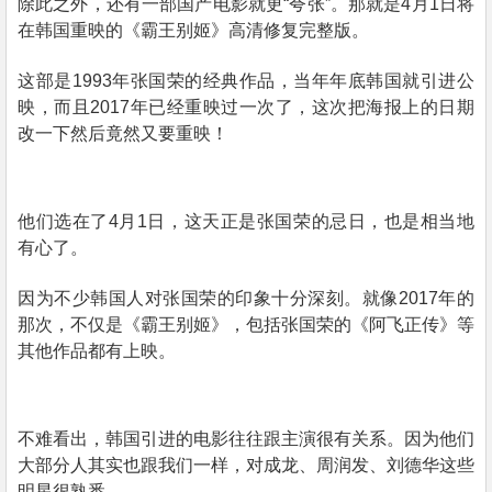
除此之外，还有一部国产电影就更
“
夸张
”
。那就是
4
月
1
日将
在韩国重映的《霸王别姬》高清修复完整版。
这部是
1993
年张国荣的经典作品，当年年底韩国就引进公
映，而且
2017
年已经重映过一次了，这次把海报上的日期
改一下然后竟然又要重映！
他们选在了
4
月
1
日，这天正是张国荣的忌日，也是相当地
有心了。
因为不少韩国人对张国荣的印象十分深刻。就像
2017
年的
那次，不仅是《霸王别姬》，包括张国荣的《阿飞正传》等
其他作品都有上映。
不难看出，韩国引进的电影往往跟主演很有关系。因为他们
大部分人其实也跟我们一样，对成龙、周润发、刘德华这些
明星很熟悉。