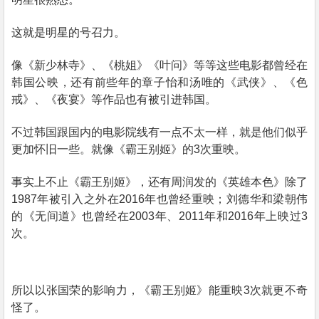
这就是明星的号召力。
像《新少林寺》、《桃姐》《叶问》等等这些电影都曾经在
韩国公映，还有前些年的章子怡和汤唯的《武侠》、《色
戒》、《夜宴》等作品也有被引进韩国。
不过韩国跟国内的电影院线有一点不太一样，就是他们似乎
更加怀旧一些。就像《霸王别姬》的
3
次重映。
事实上不止《霸王别姬》，还有周润发的《英雄本色》除了
1987
年被引入之外在
2016
年也曾经重映；刘德华和梁朝伟
的《无间道》也曾经在
2003
年、
2011
年和
2016
年上映过
3
次。
所以以张国荣的影响力，《霸王别姬》能重映
3
次就更不奇
怪了。