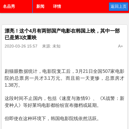
名品秀
新闻
详情
返回上页
漂亮！这个4月有两部国产电影在韩国上映，其中一部
已是第3次重映
2020-03-26 15:57
来源: 未知
A+
剧猫眼数据统计，电影院复工后，
3
月
21
日全国
507
家电影
院的总票房一共才
3.1
万元。而且前一天更惨，总票房才
1.38
万。
这段时间不止国内，包括《速度与激情
9
》、《
X
战警：新
变种人》等好莱坞电影都纷纷宣布撤档或延期。
但即使在这种环境下，韩国电影院线依然活跃。