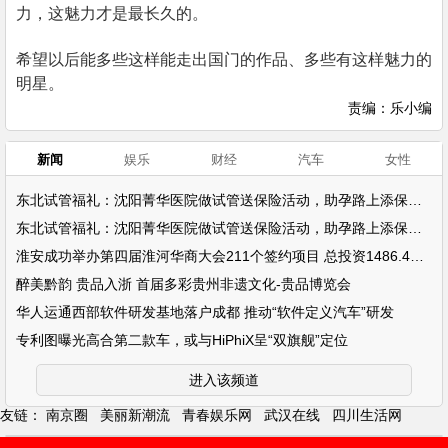
力，这魅力才是最长久的。
希望以后能多些这样能走出国门的作品、多些有这样魅力的
明星。
责编：乐小编
新闻
娱乐
财经
汽车
女性
东北试管福礼：沈阳菁华医院做试管送保险活动，助孕路上添保障！
东北试管福礼：沈阳菁华医院做试管送保险活动，助孕路上添保障！
淮安成功举办第四届淮河华商大会211个签约项目 总投资1486.4亿元
醉美黔韵 贵品入浙 首届多彩贵州非遗文化-贵品博览会
华人运通西部软件研发基地落户成都 推动“软件定义汽车”研发
专利图曝光高合第二款车，或与HiPhiX呈“双旗舰”定位
进入该频道
友链：
南京圈
美丽新潮流
青春娱乐网
武汉在线
四川生活网