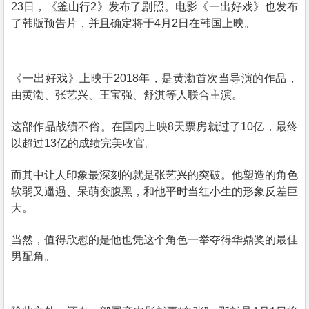
23
日，《釜山行
2
》发布了剧照。电影《一出好戏》也发布
了韩版预告片，并且确定将于
4
月
2
日在韩国上映。
《一出好戏》上映于
2018
年，是黄渤首次当导演的作品，
由黄渤、张艺兴、王宝强、舒淇等人联合主演。
这部作品战绩不俗。在国内上映
8
天票房就过了
10
亿，最终
以超过
13
亿的成绩完美收官。
而其中让人印象最深刻的就是张艺兴的突破。他塑造的角色
软弱又邋遢、呆萌变腹黑，和他平时当红小生的形象反差巨
大。
当然，值得欣慰的是他也凭这个角色一举夺得华鼎奖的最佳
男配角。