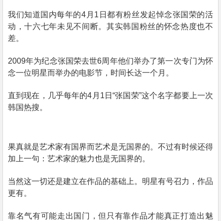
我们知道国内每年的
4
月
1
日都有粉丝发起悼念张国荣的活
动，十六七年未见不间断。其实韩国粉丝的怀念热度也不
差。
2009
年为纪念张国荣去世
6
周年他们举办了第一次专门为怀
念一位明星而举办的电影节，时间长达一个月。
直到现在，几乎每年的
4
月
1
日
“
张国荣
”
这个名字都要上一次
韩国热搜。
果真就是艺术家有国界而艺术是无国界的。不过有时候还得
加上一句：艺术家的魅力也是无国界的。
当然这一切还是建立在作品的基础上。明星有号召力，作品
更有。
靠名气有可能走出国门，但只有靠作品才能真正打造出魅